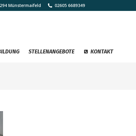
6294 Münstermaifeld
02605 6689349
BILDUNG
STELLENANGEBOTE
KONTAKT