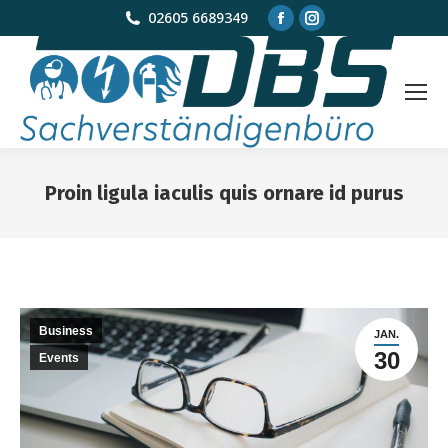
Facebook
Instagram
02605 6689349
page
page
opens
opens
in
in
new
new
window
window
Proin ligula iaculis quis ornare id purus
Sie befinden sich hier:
Business
JAN.
30
Events