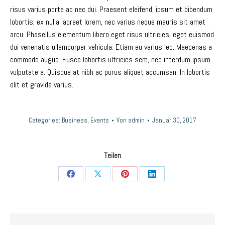
risus varius porta ac nec dui. Praesent eleifend, ipsum et bibendum
lobortis, ex nulla laoreet lorem, nec varius neque mauris sit amet
arcu. Phasellus elementum libero eget risus ultricies, eget euismod
dui venenatis ullamcorper vehicula. Etiam eu varius leo. Maecenas a
commodo augue. Fusce lobortis ultricies sem, nec interdum ipsum
vulputate a. Quisque at nibh ac purus aliquet accumsan. In lobortis
elit et gravida varius.
Categories:
Business
,
Events
Von
admin
Januar 30, 2017
Teilen
Teilen
Teilen
Teilen
Teilen
auf
auf
auf
auf
Facebook
X
Pinterest
LinkedIn