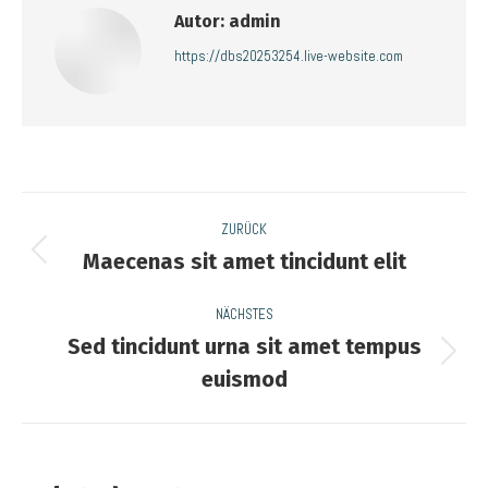
Autor:
admin
https://dbs20253254.live-website.com
Kommentarnavigation
ZURÜCK
Maecenas sit amet tincidunt elit
Vorheriger
Beitrag:
NÄCHSTES
Sed tincidunt urna sit amet tempus
Nächster
euismod
Beitrag: